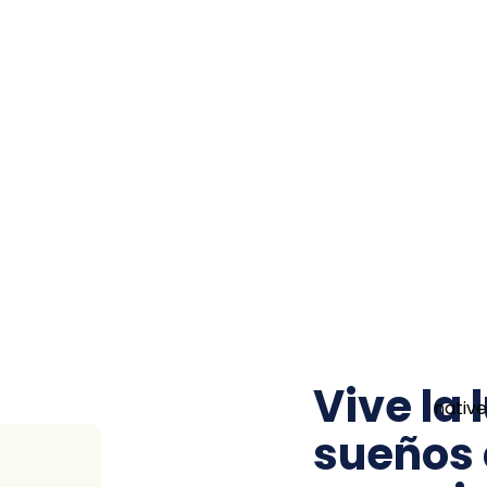
el
Vive la 
sueños 