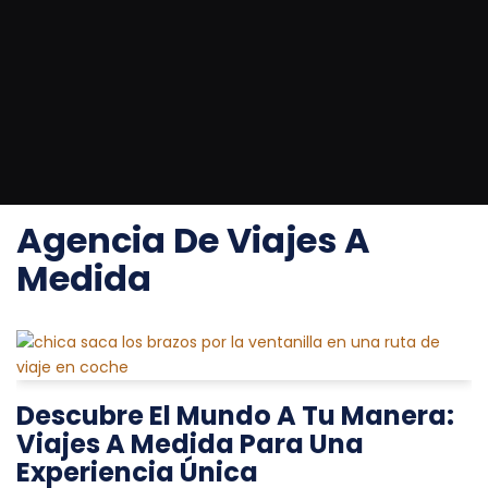
Saltar
al
contenido
Portada
»
agencia de viajes a medida
Agencia De Viajes A
Medida
Descubre El Mundo A Tu Manera:
Viajes A Medida Para Una
Experiencia Única