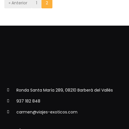
« Anterior
1
2
Ronda Santa María 289, 08210 Barberá del Vallés
937 182 848
carmen@viajes-exoticos.com