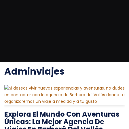
Saltar
al
contenido
Portada
»
Archivo de adminviajes
»
Página 2
Adminviajes
Explora El Mundo Con Aventuras
Únicas: La Mejor Agencia De